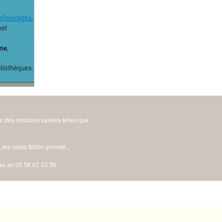
ur des missions variées telles que :
es relais Biblio.gironde...
eau au 05 56 62 33 39