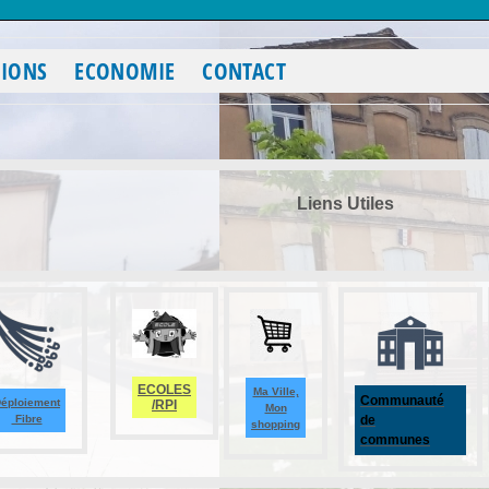
TIONS
ECONOMIE
CONTACT
Liens Utiles
ECOLES
Ma Ville,
Communauté
éploiement
/RPI
Mon
Fibre
de
shopping
communes