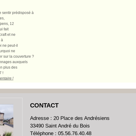
 sentir prédisposé à
es,
ypens, 12
i fait
raft et ne
 à
 ne peut-il
urquoi ne
er sur la couverture ?
sonnages auxquels
 en plus des
7 !
entaire !
CONTACT
Adresse : 20 Place des Andrésiens
33490 Saint André du Bois
Téléphone : 05.56.76.40.48