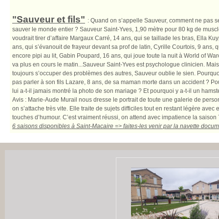
"Sauveur et fils"
: Quand on s’appelle Sauveur, comment ne pas se
sauver le monde entier ? Sauveur Saint-Yves, 1,90 mètre pour 80 kg de muscl
voudrait tirer d’affaire Margaux Carré, 14 ans, qui se taillade les bras, Ella Ku
ans, qui s’évanouit de frayeur devant sa prof de latin, Cyrille Courtois, 9 ans, qu
encore pipi au lit, Gabin Poupard, 16 ans, qui joue toute la nuit à World of Warc
va plus en cours le matin...Sauveur Saint-Yves est psychologue clinicien. Mais
toujours s’occuper des problèmes des autres, Sauveur oublie le sien. Pourquoi
pas parler à son fils Lazare, 8 ans, de sa maman morte dans un accident ? Po
lui a-t-il jamais montré la photo de son mariage ? Et pourquoi y a-t-il un hamst
Avis : Marie-Aude Murail nous dresse le portrait de toute une galerie de per
on s’attache très vite. Elle traite de sujets difficiles tout en restant légère avec
touches d’humour. C’est vraiment réussi, on attend avec impatience la saison 
6 saisons disponibles à Saint-Macaire => faites-les venir par la navette docum